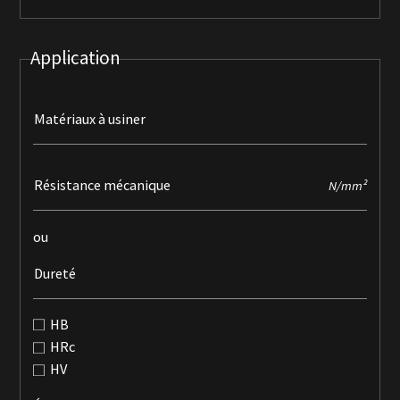
Application
Matériaux à usiner
Résistance mécanique
N/mm²
ou
Dureté
HB
HRc
HV