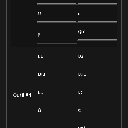
Ω
α
Qté
β
D1
D2
Lu 1
Lu 2
DQ
Lt
Outil #4
Ω
α