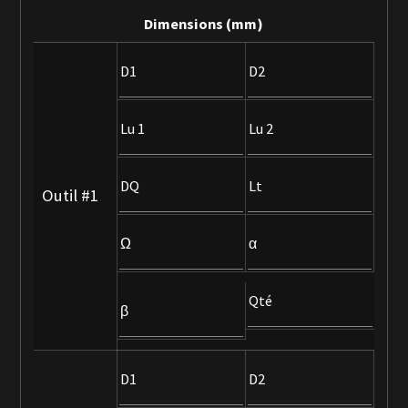
Dimensions (mm)
Nos outils sur-mesure
D1
D2
Boutique
Nos outils standards en vente en ligne !
Lu 1
Lu 2
La société OCN
DQ
Lt
Outil #1
Ω
α
Qté
β
D1
D2