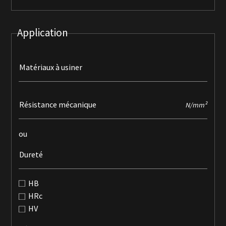
Application
Matériaux à usiner
Résistance mécanique
N/mm²
ou
Dureté
HB
HRc
HV