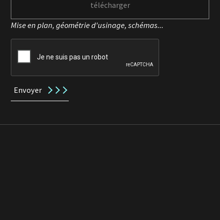
télécharger
Mise en plan, géométrie d'usinage, schémas...
Envoyer
Demander un devis pour un autre type
d'outil
Devis pour une fraise 2 tailles
Devis pour un foret
Devis pour une fraise T
Devis pour une fraise scie