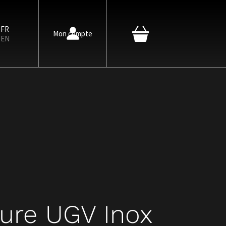
FR
Mon compte
EN
bure UGV Inox