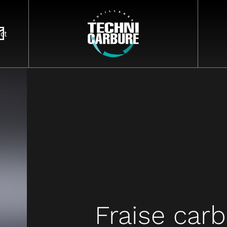
act
Fraise car