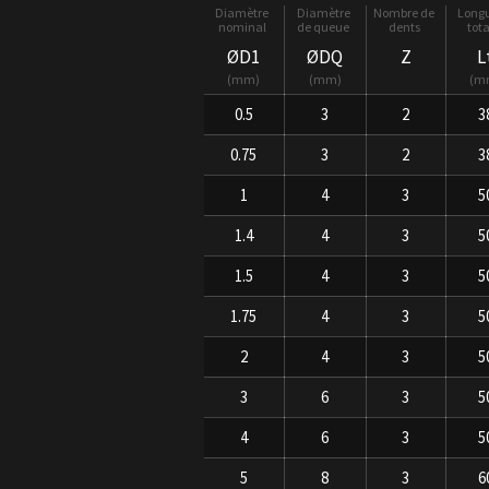
ØD1
ØDQ
Z
L
mm
mm
m
0.5
3
2
3
0.75
3
2
3
1
4
3
5
1.4
4
3
5
1.5
4
3
5
1.75
4
3
5
2
4
3
5
3
6
3
5
4
6
3
5
5
8
3
6