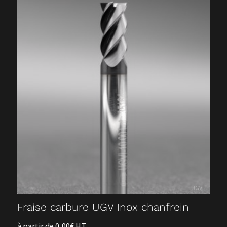
UGVI
Fraise carbure UGV Inox chanfrein
à partir de 0,00€ HT