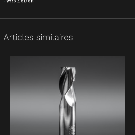
Vf :
x Z x D x n
Articles similaires