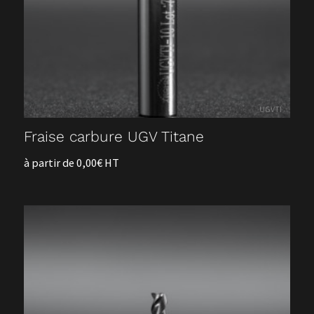
Accueil
UGVTI
Notre société
Fraise carbure UGV Titane
à partir de 0,00€ HT
Nos services
Devis
Contact
Nos outils sur-mesure