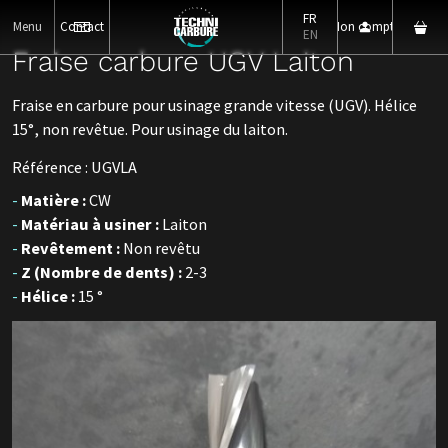
FR
Menu
Contact
Mon compte
EN
Fraise carbure UGV Laiton
Fraise en carbure pour usinage grande vitesse (UGV). Hélice
15°, non revêtue. Pour usinage du laiton.
Référence : UGVLA
Matière :
CW
Matériau à usiner :
Laiton
Revêtement :
Non revêtu
Z (Nombre de dents) :
2-3
Hélice :
15 °