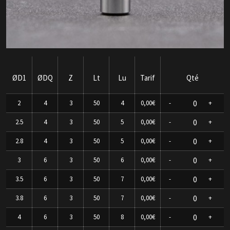
ØD1
ØDQ
Z
Lt
Lu
Tarif
Qté
2
4
3
50
4
0,00€
-
+
2.5
4
3
50
5
0,00€
-
+
2.8
4
3
50
5
0,00€
-
+
3
6
3
50
6
0,00€
-
+
3.5
6
3
50
7
0,00€
-
+
3.8
6
3
50
7
0,00€
-
+
4
6
3
50
8
0,00€
-
+