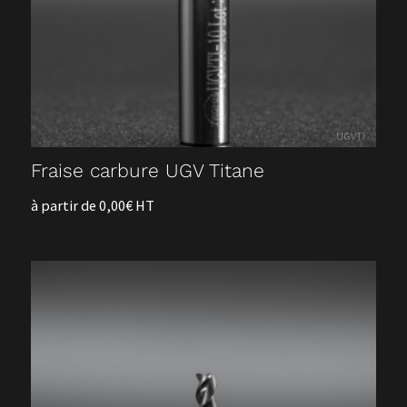
Accueil
UGVTI
Notre société
Fraise carbure UGV Titane
à partir de 0,00€ HT
Nos services
Devis
Contact
Nos outils sur-mesure