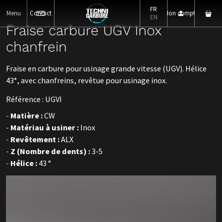
FR
Menu
Contact
Mon compte
EN
Fraise carbure UGV Inox
chanfrein
Fraise en carbure pour usinage grande vitesse (UGV). Hélice
43°, avec chanfreins, revêtue pour usinage inox.
Référence : UGVI
Matière :
CW
Matériau à usiner :
Inox
Revêtement :
ALX
Z (Nombre de dents) :
3-5
Hélice :
43 °